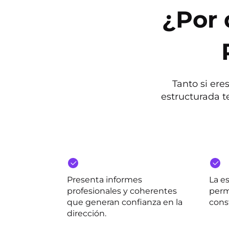
¿Por 
Tanto si ere
estructurada t
Presenta informes
La e
profesionales y coherentes
permi
que generan confianza en la
cons
dirección.