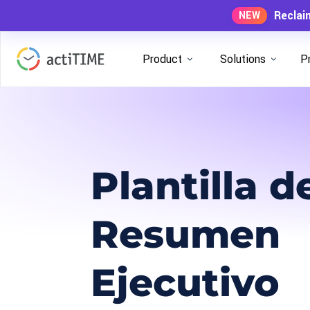
Reclai
NEW
Product
Solutions
P
Plantilla d
Resumen
Ejecutivo